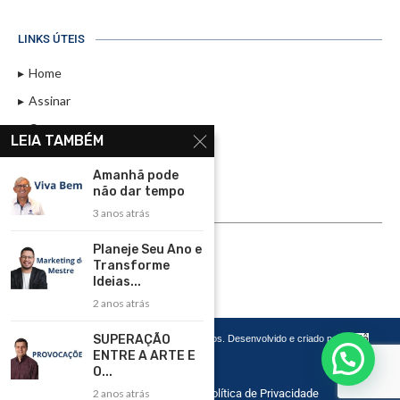
LINKS ÚTEIS
Home
Assinar
Contato
LEIA TAMBÉM
Política de Privacidade
Amanhã pode
Rádio Maristela - Ao Vivo
não dar tempo
3 anos atrás
ASSINE
Planeje Seu Ano e
ASSINE
Transforme
Ideias...
2 anos atrás
SUPERAÇÃO
Copyright 2026 – Todos os Direitos Reservados. Desenvolvido e criado por
Cadô
Agência de Marketing
ENTRE A ARTE E
O...
2 anos atrás
Home
Contato
Política de Privacidade