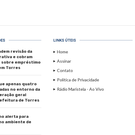
ÕES
LINKS ÚTEIS
dem revisão da
Home
rativa e cobram
Assinar
s sobre empréstimo
 em Torres
Contato
Política de Privacidade
ue apenas quatro
Rádio Maristela - Ao Vivo
adas no entorno da
beração geral
efeitura de Torres
ho alerta para
 no ambiente de