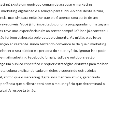
keting’. Existe um equívoco comum de associar o marketing
arketing digital não é a solução para tudo’. Ao final desta leitura,
ância, mas sim para enfatizar que ele é apenas uma parte de um
e exequíveis. Você já foi impactado por uma propaganda no Instagram
as teve uma experiência ruim ao tentar comprá-lo? Isso já aconteceu
não foi bem elaborada pelo estabelecimento. As mídias e as fotos
tenção ao restante. Ainda tentando convencê-lo de que o marketing
conhecer o seu público e a persona do seu negócio. Ignorar isso pode
 e-mail marketing, Facebook, jornais, rádios e outdoors estão
nge um público específico e requer estratégias distintas para melhor
sta coluna explicando cada um deles e sugerindo estratégias
l, afirmo que o marketing digital nos mantém ativos, garantindo
experiência que o cliente terá com o meu negócio que determinará o
salva? A resposta é não.