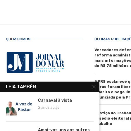
QUEM SOMOS
ÚLTIMAS PUBLICAÇ
Vereadores defen
reforma administ
mais informaçõe
de R$ 75 milhões
MPRS esclarece q
R. Manoel de Matos Pereira, 40 -
LEIA TAMBÉM
obras foram liber
Centro, Torres - RS, 95560-000
Guarita e nega li
anunciada pela Pr
Telefone: (51) 3664-4188
Carnaval à vista
2 anos atrás
Email:
Justiça do Trabal
comercial@jornaldomar.combr
assédio eleitoral
Email:
trabalho
imprensa@jornaldomar.combr
Amai-vos uns aos outros