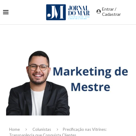
Entrar /
Cadastrar
Home
Colunistas
Precificação nas Vitrines:
Transparência que Conquista Clientes