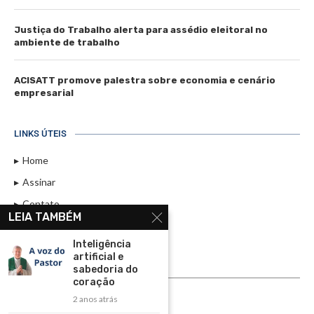
Justiça do Trabalho alerta para assédio eleitoral no
ambiente de trabalho
ACISATT promove palestra sobre economia e cenário
empresarial
LINKS ÚTEIS
Home
Assinar
Contato
LEIA TAMBÉM
Política de Privacidade
Inteligência
Rádio Maristela - Ao Vivo
artificial e
sabedoria do
ASSINE
coração
2 anos atrás
ASSINE