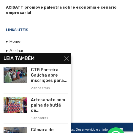
ACISATT promove palestra sobre economia e cenário
empresarial
LINKS ÚTEIS
Home
Assinar
LEIA TAMBÉM
Contato
Política de Privacidade
CTG Porteira
Gaúcha abre
Rádio Maristela - Ao Vivo
inscrições para...
2 anos atrás
ASSINE
Artesanato com
ASSINE
palha de butiá
de...
1 ano atrás
Câmara de
Copyright 2026 – Todos os Direitos Reservados. Desenvolvido e criado por
Cadô