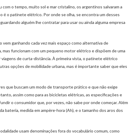
 com o tempo, muito sol e mar cristalino, os argentinos salvaram a
o é o patinete elétrico. Por onde se olha, se encontra um desses
 aguardando alguém lhe contratar para usar ou ainda alguma empresa
ico vem ganhando cada vez mais espaço como alternativa de
ta, mas funcionam com um pequeno motor elétrico e dispõem de uma
iagens de curta-distância. À primeira vista, o patinete elétrico
tras opções de mobilidade urbana, mas é importante saber que eles
ores que buscam um modo de transporte prático e que não exige
tanto, assim como para as bicicletas elétricas, as especificações e
ndir o consumidor que, por vezes, não sabe por onde começar. Além
 da bateria, medida em ampère-hora (Ah), e o tamanho dos aros dos
 modalidade usam denominações fora do vocabulário comum, como