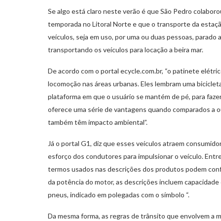
Se algo está claro neste verão é que São Pedro colaborou
temporada no Litoral Norte e que o transporte da estaçã
veículos, seja em uso, por uma ou duas pessoas, parado
transportando os veículos para locação a beira mar.
De acordo com o portal ecycle.com.br, “o patinete elétr
locomoção nas áreas urbanas. Eles lembram uma bicicle
plataforma em que o usuário se mantém de pé, para fazer v
oferece uma série de vantagens quando comparados a ou
também têm impacto ambiental”.
Já o portal G1, diz que esses veículos atraem consumid
esforço dos condutores para impulsionar o veículo. Entre
termos usados nas descrições dos produtos podem confu
da potência do motor, as descrições incluem capacidade
pneus, indicado em polegadas com o símbolo “.
Da mesma forma, as regras de trânsito que envolvem a