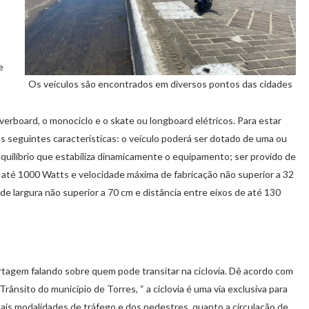
e
Os veículos são encontrados em diversos pontos das cidades
board, o monociclo e o skate ou longboard elétricos. Para estar
s seguintes características: o veículo poderá ser dotado de uma ou
uilíbrio que estabiliza dinamicamente o equipamento; ser provido de
até 1000 Watts e velocidade máxima de fabricação não superior a 32
e largura não superior a 70 cm e distância entre eixos de até 130
ortagem falando sobre quem pode transitar na ciclovia. Dê acordo com
ânsito do município de Torres, “ a ciclovia é uma via exclusiva para
mais modalidades de tráfego e dos pedestres, quanto a circulação de