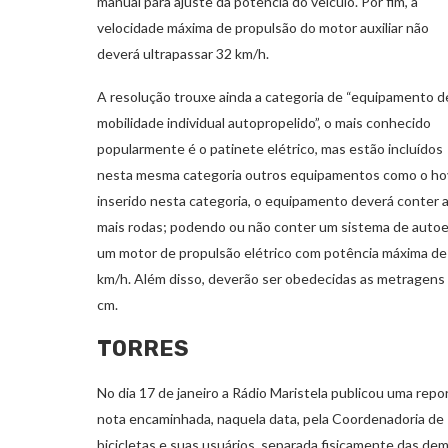
manual para ajuste da potência do veículo. Por fim, a
velocidade máxima de propulsão do motor auxiliar não
deverá ultrapassar 32 km/h.
A resolução trouxe ainda a categoria de “equipamento d
mobilidade individual autopropelido”, o mais conhecido
popularmente é o patinete elétrico, mas estão incluídos
nesta mesma categoria outros equipamentos como o hover
inserido nesta categoria, o equipamento deverá conter a
mais rodas; podendo ou não conter um sistema de autoeq
um motor de propulsão elétrico com potência máxima de 
km/h. Além disso, deverão ser obedecidas as metragens d
cm.
TORRES
No dia 17 de janeiro a Rádio Maristela publicou uma rep
nota encaminhada, naquela data, pela Coordenadoria de Tr
bicicletas e suas usuários, separada fisicamente das de