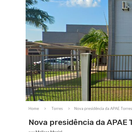
Home
Torres
Nova presidência da APAE Torres
Nova presidência da APAE 
por
Melissa Maciel