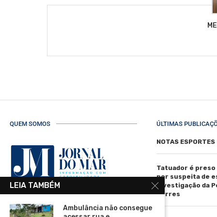
ME
QUEM SOMOS
ÚLTIMAS PUBLICAÇ
NOTAS ESPORTES
Tatuador é preso
por suspeita de 
LEIA TAMBÉM
investigação da Pol
Torres
R. Manoel de Matos Pereira, 40 -
Ambulância não consegue
Centro, Torres - RS, 95560-000
acessar rua e...