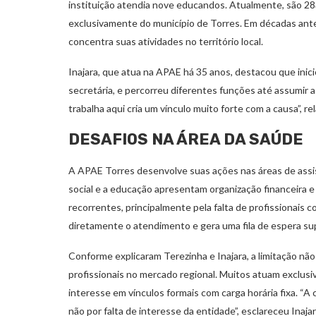
instituição atendia nove educandos. Atualmente, são 283 
exclusivamente do município de Torres. Em décadas anter
concentra suas atividades no território local.
Inajara, que atua na APAE há 35 anos, destacou que inici
secretária, e percorreu diferentes funções até assumir 
trabalha aqui cria um vínculo muito forte com a causa”, re
DESAFIOS NA ÁREA DA SAÚDE
A APAE Torres desenvolve suas ações nas áreas de assis
social e a educação apresentam organização financeira e 
recorrentes, principalmente pela falta de profissionais
diretamente o atendimento e gera uma fila de espera su
Conforme explicaram Terezinha e Inajara, a limitação nã
profissionais no mercado regional. Muitos atuam exclus
interesse em vínculos formais com carga horária fixa. “A
não por falta de interesse da entidade”, esclareceu Inajar