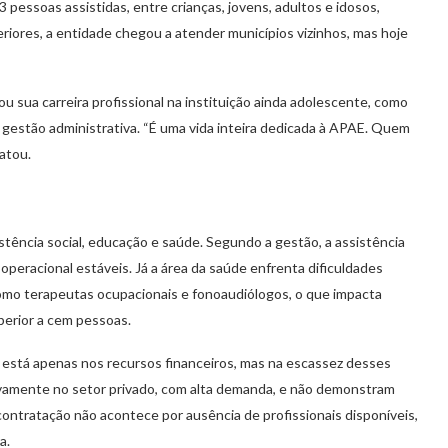
pessoas assistidas, entre crianças, jovens, adultos e idosos,
iores, a entidade chegou a atender municípios vizinhos, mas hoje
ou sua carreira profissional na instituição ainda adolescente, como
a gestão administrativa. “É uma vida inteira dedicada à APAE. Quem
latou.
tência social, educação e saúde. Segundo a gestão, a assistência
operacional estáveis. Já a área da saúde enfrenta dificuldades
 como terapeutas ocupacionais e fonoaudiólogos, o que impacta
perior a cem pessoas.
o está apenas nos recursos financeiros, mas na escassez desses
ivamente no setor privado, com alta demanda, e não demonstram
 contratação não acontece por ausência de profissionais disponíveis,
a.