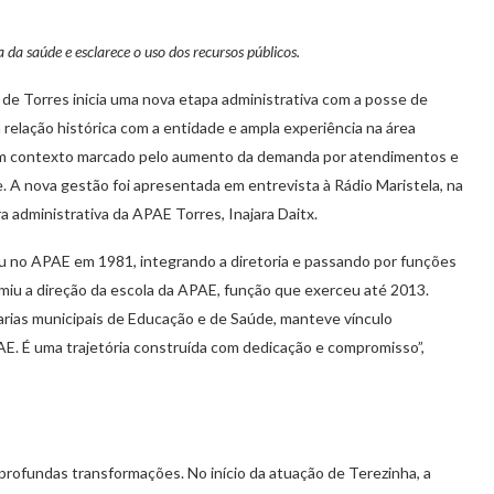
da saúde e esclarece o uso dos recursos públicos.
de Torres inicia uma nova etapa administrativa com a posse de
lação histórica com a entidade e ampla experiência na área
 um contexto marcado pelo aumento da demanda por atendimentos e
. A nova gestão foi apresentada em entrevista à Rádio Maristela, na
ra administrativa da APAE Torres, Inajara Daitx.
u no APAE em 1981, integrando a diretoria e passando por funções
miu a direção da escola da APAE, função que exerceu até 2013.
rias municipais de Educação e de Saúde, manteve vínculo
E. É uma trajetória construída com dedicação e compromisso”,
profundas transformações. No início da atuação de Terezinha, a