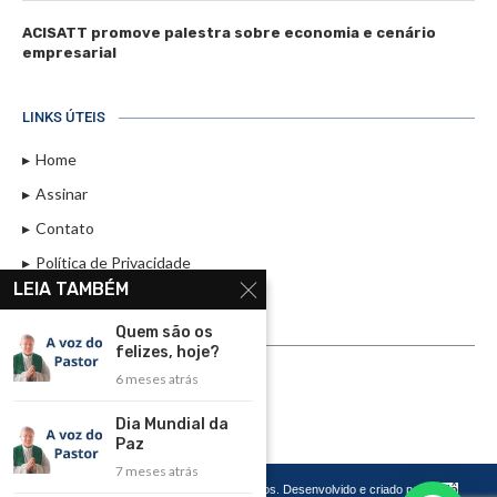
ACISATT promove palestra sobre economia e cenário
empresarial
LINKS ÚTEIS
Home
Assinar
Contato
Política de Privacidade
LEIA TAMBÉM
Rádio Maristela - Ao Vivo
Quem são os
ASSINE
felizes, hoje?
6 meses atrás
ASSINE
Dia Mundial da
Paz
7 meses atrás
Copyright 2026 – Todos os Direitos Reservados. Desenvolvido e criado por
Cadô