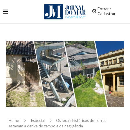
Entrar /
Cadastrar
Home
Especial
Os locais históricos de Torres
estavam à deriva do tempo e da negligência