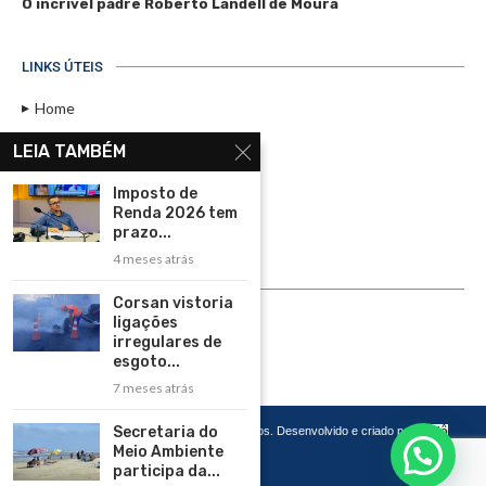
O incrível padre Roberto Landell de Moura
LINKS ÚTEIS
Home
Assinar
LEIA TAMBÉM
Contato
Imposto de
Política de Privacidade
Renda 2026 tem
prazo...
Rádio Maristela - Ao Vivo
4 meses atrás
ASSINE
Corsan vistoria
ligações
ASSINE
irregulares de
esgoto...
7 meses atrás
Secretaria do
Copyright 2026 – Todos os Direitos Reservados. Desenvolvido e criado por
Cadô
Agência de Marketing
Meio Ambiente
participa da...