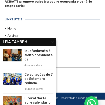
ACISATT promove palestra sobre economia e cenário
empresarial
LINKS ÚTEIS
Home
Assinar
LEIA TAMBÉM
Contato
Política de Privacidade
Ique Vedovato é
eleito presidente
Rádio Maristela - Ao Vivo
da...
4 meses atrás
ASSINE
Celebrações de 7
ASSINE
de Setembro
reúnem...
11 meses atrás
Litoral Norte
Copyright 2026 – Todos os Direitos Reservados. Desenvolvido e criado por
Cadô
Agência de Marketing
abre calendário