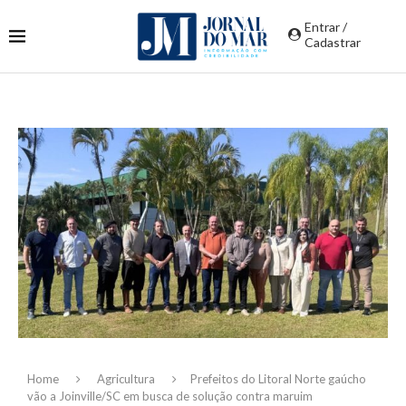
Entrar /
Cadastrar
Home
Agricultura
Prefeitos do Litoral Norte gaúcho
vão a Joinville/SC em busca de solução contra maruim