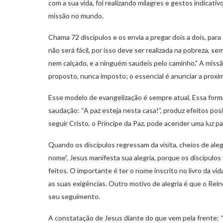
com a sua vida, foi realizando milagres e gestos indicati
missão no mundo.
Chama 72 discípulos e os envia a pregar dois a dois, par
não será fácil, por isso deve ser realizada na pobreza, s
nem calçado, e a ninguém saudeis pelo caminho.” A missã
proposto, nunca imposto; o essencial é anunciar a proxi
Esse modelo de evangelização é sempre atual. Essa forma 
saudação: “A paz esteja nesta casa!”, produz efeitos po
seguir Cristo, o Príncipe da Paz, pode acender uma luz pa
Quando os discípulos regressam da visita, cheios de al
nome”, Jesus manifesta sua alegria, porque os discípulos
feitos. O importante é ter o nome inscrito no livro da vi
as suas exigências. Outro motivo de alegria é que o Rei
seu seguimento.
A constatação de Jesus diante do que vem pela frente: 