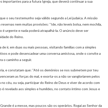
vos importantes para a futura Igreja, que deverá continuar a sua
a que o seu testemunho seja válido segundo a Lei judaica. A missão
em reservas nem muitas provisões: “Ide, não leveis bolsa, nem mochila,
o é urgente e nada poderá atrapalhá-la. O anúncio deve ser
midade do Reino.
de ir, em duas ou mais pessoas, visitando famílias com a simples
sitivos e pode desencadear uma conversa amistosa, onde o convite a
ra o caminho a seguir.
egria, e constatam que: “Até os demônios se nos submetem por teu
 venceram as forças do mal, e exorta-os a não se vangloriarem pelos
da no céu, ou seja, participar do Reino de Deus e viver de acordo com
no é revelado aos simples e humildes, no contato íntimo com Jesus e
“Grande é a messe, mas poucos são os operários. Rogai ao Senhor da