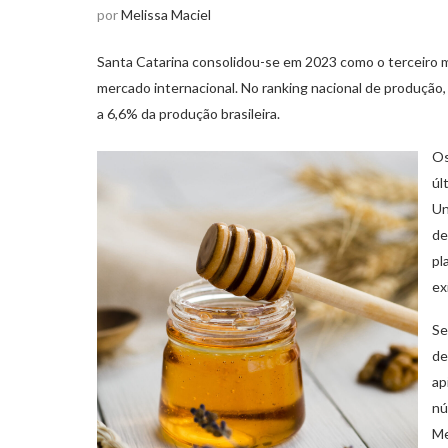
por
Melissa Maciel
Santa Catarina consolidou-se em 2023 como o terceiro m
mercado internacional. No ranking nacional de produção,
a 6,6% da produção brasileira.
Os
úl
Un
de
pl
ex
Se
de
ap
nú
Me