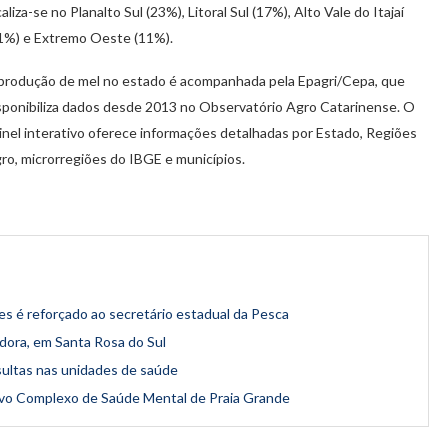
caliza-se no Planalto Sul (23%), Litoral Sul (17%), Alto Vale do Itajaí
1%) e Extremo Oeste (11%).
produção de mel no estado é acompanhada pela Epagri/Cepa, que
sponibiliza dados desde 2013 no Observatório Agro Catarinense. O
inel interativo oferece informações detalhadas por Estado, Regiões
ro, microrregiões do IBGE e municípios.
s é reforçado ao secretário estadual da Pesca
edora, em Santa Rosa do Sul
ultas nas unidades de saúde
ovo Complexo de Saúde Mental de Praia Grande