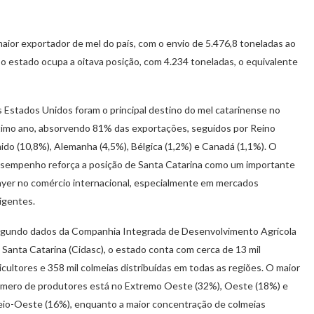
aior exportador de mel do país, com o envio de 5.476,8 toneladas ao
 o estado ocupa a oitava posição, com 4.234 toneladas, o equivalente
 Estados Unidos foram o principal destino do mel catarinense no
timo ano, absorvendo 81% das exportações, seguidos por Reino
ido (10,8%), Alemanha (4,5%), Bélgica (1,2%) e Canadá (1,1%). O
sempenho reforça a posição de Santa Catarina como um importante
ayer no comércio internacional, especialmente em mercados
igentes.
gundo dados da Companhia Integrada de Desenvolvimento Agrícola
 Santa Catarina (Cidasc), o estado conta com cerca de 13 mil
icultores e 358 mil colmeias distribuídas em todas as regiões. O maior
mero de produtores está no Extremo Oeste (32%), Oeste (18%) e
io-Oeste (16%), enquanto a maior concentração de colmeias