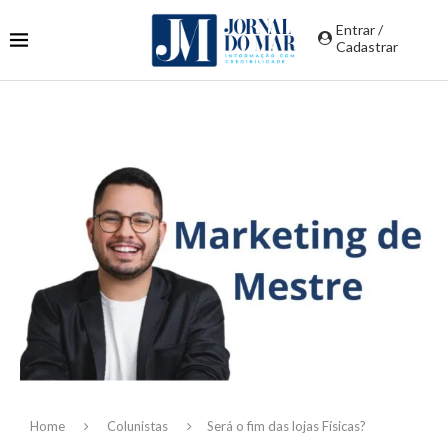
Entrar /
Cadastrar
Home
Colunistas
Será o fim das lojas Físicas?