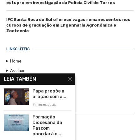
estupro em investigação da Polícia Civil de Torres
IFC Santa Rosa do Sul oferece vagas remanescentes nos
cursos de graduação em Engenharia Agronômica e
Zootecnia
LINKS ÚTEIS
Home
Assinar
LEIA TAMBÉM
Contato
Política de Privacidade
Papa propõe a
oração com a...
Rádio Maristela - Ao Vivo
7 meses atrás
ASSINE
Formação
Diocesana da
ASSINE
Pascom
abordará o...