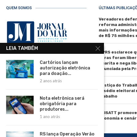
QUEM SOMOS
ÚLTIMAS PUBLICAÇ
Vereadores defen
reforma administ
mais informaçõe
de R$ 75 milhões
LEIA TAMBÉM
MPRS esclarece q
R. Manoel de Matos Pereira, 40 -
obras foram liber
Centro, Torres - RS, 95560-000
Cartórios lançam
Guarita e nega li
autorização eletrônica
anunciada pela Pr
Telefone: (51) 3664-4188
para doação...
2 anos atrás
Email:
Justiça do Trabal
comercial@jornaldomar.combr
assédio eleitoral
Email:
trabalho
Nota eletrônica será
imprensa@jornaldomar.combr
obrigatória para
produtores...
ACISATT promove 
1 ano atrás
economia e cenár
RS lança Operação Verão