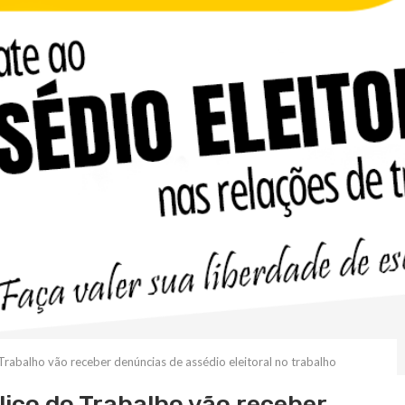
 Trabalho vão receber denúncias de assédio eleitoral no trabalho
lico do Trabalho vão receber