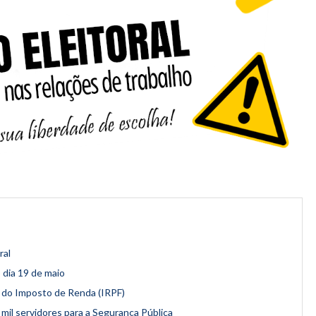
ral
o dia 19 de maio
o do Imposto de Renda (IRPF)
il servidores para a Segurança Pública