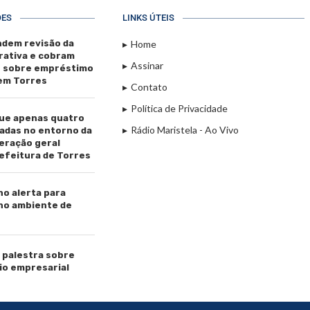
ÕES
LINKS ÚTEIS
dem revisão da
Home
rativa e cobram
Assinar
s sobre empréstimo
 em Torres
Contato
Política de Privacidade
ue apenas quatro
Rádio Maristela - Ao Vivo
adas no entorno da
beração geral
efeitura de Torres
ho alerta para
 no ambiente de
palestra sobre
io empresarial