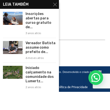
LEIA TAMBÉM
Assinar
Inscrições
Contato
abertas para
Política de Privacidade
curso gratuito
de...
Rádio Maristela - Ao Vivo
3 anos atrás
ASSINE
Vereador Batista
assume como
ASSINE
prefeito de...
6 meses atrás
Iniciado
calçamento na
Copyright 2026 – Todos os Direitos Reservados. Desenvolvido e criado por
Cadô
Agência de Marketing
comunidade dos
Lumertz...
Home
Contato
Política de Privacidade
2 anos atrás