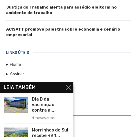
Justiça do Trabalho alerta para assédio eleitoral no
ambiente de trabalho
ACISATT promove palestra sobre economia e cenário
empresarial
LINKS ÚTEIS
Home
Assinar
Contato
LEIA TAMBÉM
Política de Privacidade
Dia D da
Rádio Maristela - Ao Vivo
vacinação
contra a...
ASSINE
4 meses atrás
ASSINE
Morrinhos do Sul
recebe R$ 1...