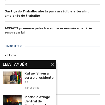
Justiça do Trabalho alerta para assédio eleitoral no
ambiente de trabalho
ACISATT promove palestra sobre economia e cenário
empresarial
LINKS ÚTEIS
Home
Assinar
LEIA TAMBÉM
Contato
Rafael Silveira
Política de Privacidade
será o presidente
da...
Rádio Maristela - Ao Vivo
3 anos atrás
ASSINE
Incêndio atinge
Central de