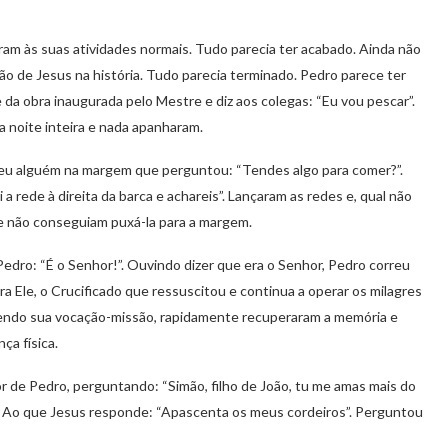
am às suas atividades normais. Tudo parecia ter acabado. Ainda não
são de Jesus na história. Tudo parecia terminado. Pedro parece ter
 da obra inaugurada pelo Mestre e diz aos colegas: “Eu vou pescar”.
 noite inteira e nada apanharam.
ceu alguém na margem que perguntou: “Tendes algo para comer?”.
 rede à direita da barca e achareis”. Lançaram as redes e, qual não
ase não conseguiam puxá-la para a margem.
 Pedro: “É o Senhor!”. Ouvindo dizer que era o Senhor, Pedro correu
ue era Ele, o Crucificado que ressuscitou e continua a operar os milagres
ndo sua vocação-missão, rapidamente recuperaram a memória e
ça física.
r de Pedro, perguntando: “Simão, filho de João, tu me amas mais do
o”. Ao que Jesus responde: “Apascenta os meus cordeiros”. Perguntou