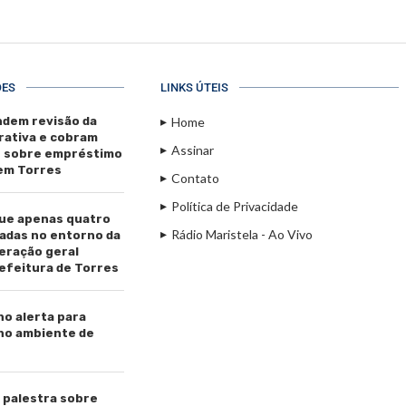
ÕES
LINKS ÚTEIS
dem revisão da
Home
rativa e cobram
Assinar
s sobre empréstimo
 em Torres
Contato
Política de Privacidade
ue apenas quatro
Rádio Maristela - Ao Vivo
adas no entorno da
beração geral
efeitura de Torres
ho alerta para
 no ambiente de
palestra sobre