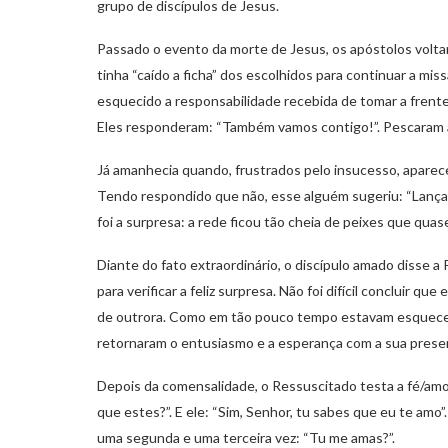
grupo de discípulos de Jesus.
Passado o evento da morte de Jesus, os apóstolos voltar
tinha “caído a ficha” dos escolhidos para continuar a mis
esquecido a responsabilidade recebida de tomar a frente
Eles responderam: “Também vamos contigo!”. Pescaram a
Já amanhecia quando, frustrados pelo insucesso, apare
Tendo respondido que não, esse alguém sugeriu: “Lançai a
foi a surpresa: a rede ficou tão cheia de peixes que qu
Diante do fato extraordinário, o discípulo amado disse a
para verificar a feliz surpresa. Não foi difícil concluir q
de outrora. Como em tão pouco tempo estavam esquece
retornaram o entusiasmo e a esperança com a sua presen
Depois da comensalidade, o Ressuscitado testa a fé/amo
que estes?”. E ele: “Sim, Senhor, tu sabes que eu te am
uma segunda e uma terceira vez: “Tu me amas?”.