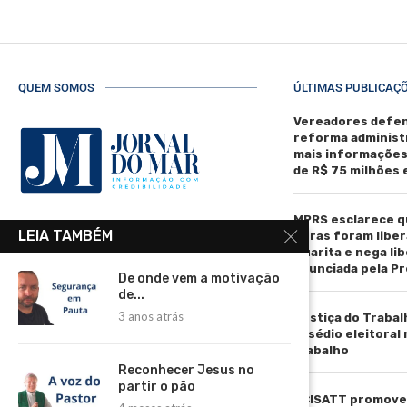
QUEM SOMOS
ÚLTIMAS PUBLICAÇ
Vereadores defen
reforma administ
mais informaçõe
de R$ 75 milhões
MPRS esclarece q
R. Manoel de Matos Pereira, 40 -
LEIA TAMBÉM
obras foram liber
Centro, Torres - RS, 95560-000
Guarita e nega li
anunciada pela Pr
Telefone: (51) 3664-4188
De onde vem a motivação
de...
Email:
3 anos atrás
Justiça do Trabal
comercial@jornaldomar.combr
assédio eleitoral
Email:
trabalho
imprensa@jornaldomar.combr
Reconhecer Jesus no
partir o pão
ACISATT promove 