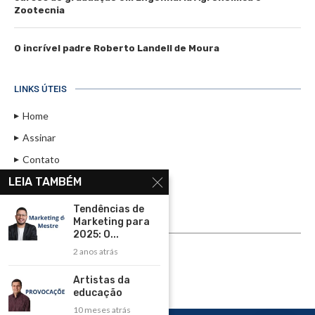
Zootecnia
O incrível padre Roberto Landell de Moura
LINKS ÚTEIS
Home
Assinar
Contato
Política de Privacidade
LEIA TAMBÉM
Rádio Maristela - Ao Vivo
Tendências de
Marketing para
ASSINE
2025: O...
2 anos atrás
ASSINE
Artistas da
educação
10 meses atrás