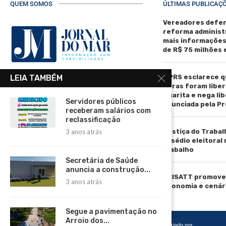
QUEM SOMOS
ÚLTIMAS PUBLICAÇ
Vereadores defen
reforma administ
mais informaçõe
de R$ 75 milhões
MPRS esclarece q
LEIA TAMBÉM
R. Manoel de Matos Pereira, 40 -
obras foram liber
Centro, Torres - RS, 95560-000
Guarita e nega li
Servidores públicos
anunciada pela Pr
Telefone: (51) 3664-4188
receberam salários com
reclassificação
Email:
Justiça do Trabal
3 anos atrás
comercial@jornaldomar.combr
assédio eleitoral
Email:
trabalho
imprensa@jornaldomar.combr
Secretária de Saúde
anuncia a construção...
ACISATT promove 
3 anos atrás
economia e cenár
Segue a pavimentação no
Arroio dos...
Copyright 2026 – Todos os Direitos Reservados. Desenvolvido e criado por