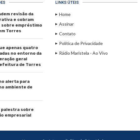
ÕES
LINKS ÚTEIS
dem revisão da
Home
rativa e cobram
Assinar
s sobre empréstimo
 em Torres
Contato
Política de Privacidade
ue apenas quatro
Rádio Maristela - Ao Vivo
adas no entorno da
beração geral
efeitura de Torres
ho alerta para
 no ambiente de
palestra sobre
io empresarial