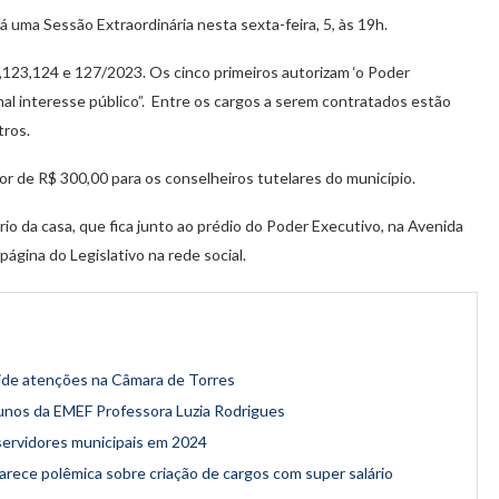
uma Sessão Extraordinária nesta sexta-feira, 5, às 19h.
2,123,124 e 127/2023. Os cinco primeiros autorizam ‘o Poder
nal interesse público”. Entre os cargos a serem contratados estão
tros.
or de R$ 300,00 para os conselheiros tutelares do município.
o da casa, que fica junto ao prédio do Poder Executivo, na Avenida
ágina do Legislativo na rede social.
vide atenções na Câmara de Torres
lunos da EMEF Professora Luzia Rodrigues
 servidores municipais em 2024
rece polêmica sobre criação de cargos com super salário