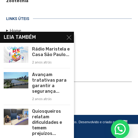
Zootecnia
LINKS ÚTEIS
Home
LEIA TAMBÉM
Assinar
Rádio Maristela e
Contato
Casa São Paulo...
Política de Privacidade
2 anos atrás
Rádio Maristela - Ao Vivo
Avançam
tratativas para
ASSINE
garantir a
segurança...
ASSINE
2 anos atrás
Quiosqueiros
relatam
dificuldades e
Copyright 2026 – Todos os Direitos Reservados. Desenvolvido e criado por
Cadô
Agência de Marketing
temem
prejuízos...