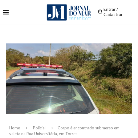
Entrar /
Cadastrar
Home
Policial
Corpo é encontrado submerso em
valeta na Rua Universitária, em Torres