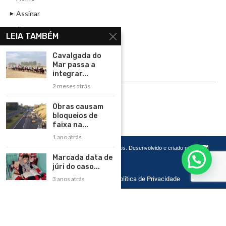
Assinar
Contato
LEIA TAMBÉM
Política de Privacidade
Cavalgada do
Rádio Maristela - Ao Vivo
Mar passa a
integrar...
ASSINE
2 meses atrás
ASSINE
Obras causam
bloqueios de
faixa na...
1 ano atrás
Copyright 2026 – Todos os Direitos Reservados. Desenvolvido e criado por
Cadô
Agência de Marketing
Marcada data de
júri do caso...
Home
Contato
Política de Privacidade
3 anos atrás