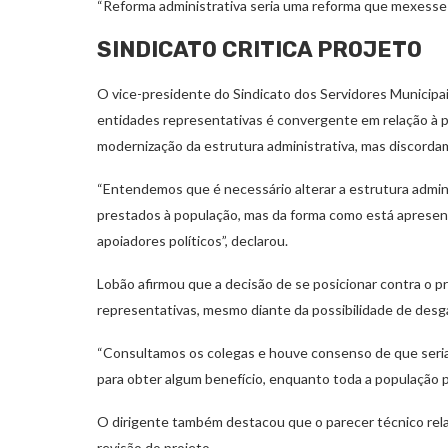
“Reforma administrativa seria uma reforma que mexesse 
SINDICATO CRITICA PROJETO
O vice-presidente do Sindicato dos Servidores Municipai
entidades representativas é convergente em relação à p
modernização da estrutura administrativa, mas discord
“Entendemos que é necessário alterar a estrutura admin
prestados à população, mas da forma como está apresent
apoiadores políticos”, declarou.
Lobão afirmou que a decisão de se posicionar contra o p
representativas, mesmo diante da possibilidade de desg
“Consultamos os colegas e houve consenso de que seria
para obter algum benefício, enquanto toda a população pa
O dirigente também destacou que o parecer técnico rela
revisão do projeto.