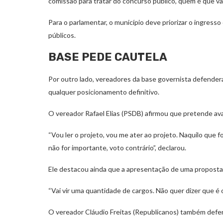
comissão para tratar do concurso público, quem é que va
Para o parlamentar, o município deve priorizar o ingresso
públicos.
BASE PEDE CAUTELA
Por outro lado, vereadores da base governista defender
qualquer posicionamento definitivo.
O vereador Rafael Elias (PSDB) afirmou que pretende ava
“Vou ler o projeto, vou me ater ao projeto. Naquilo que 
não for importante, voto contrário”, declarou.
Ele destacou ainda que a apresentação de uma proposta n
“Vai vir uma quantidade de cargos. Não quer dizer que é 
O vereador Cláudio Freitas (Republicanos) também defen