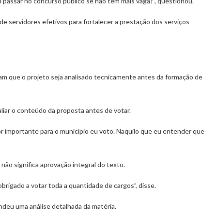
i passar no concurso público se não tem mais vaga?”, questionou.
 de servidores efetivos para fortalecer a prestação dos serviços
am que o projeto seja analisado tecnicamente antes da formação de
liar o conteúdo da proposta antes de votar.
for importante para o município eu voto. Naquilo que eu entender que
ão significa aprovação integral do texto.
obrigado a votar toda a quantidade de cargos”, disse.
deu uma análise detalhada da matéria.