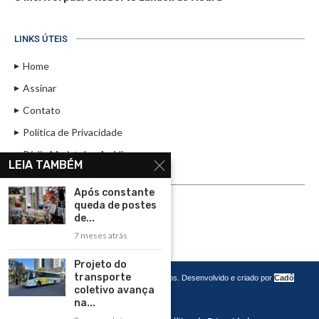
LINKS ÚTEIS
Home
Assinar
Contato
Política de Privacidade
Rádio Maristela - Ao Vivo
LEIA TAMBÉM
ASSINE
Após constante
queda de postes
ASSINE
de...
7 meses atrás
Projeto do
transporte
Copyright 2026 – Todos os Direitos Reservados. Desenvolvido e criado por
Cadô
Agência de Marketing
coletivo avança
na...