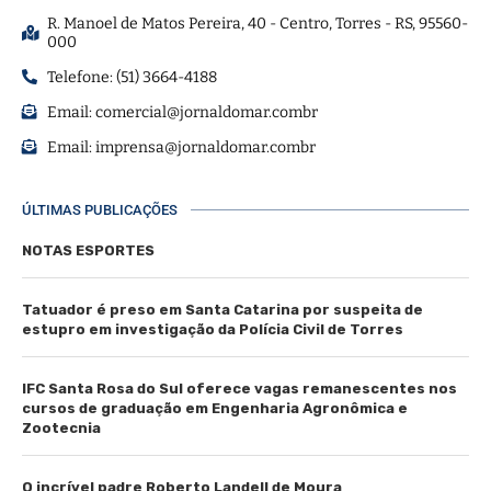
R. Manoel de Matos Pereira, 40 - Centro, Torres - RS, 95560-
000
Telefone: (51) 3664-4188
Email:
comercial@jornaldomar.combr
Email:
imprensa@jornaldomar.combr
ÚLTIMAS PUBLICAÇÕES
NOTAS ESPORTES
Tatuador é preso em Santa Catarina por suspeita de
estupro em investigação da Polícia Civil de Torres
IFC Santa Rosa do Sul oferece vagas remanescentes nos
cursos de graduação em Engenharia Agronômica e
Zootecnia
O incrível padre Roberto Landell de Moura