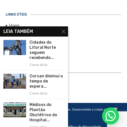
LINKS ÚTEIS
Home
LEIA TAMBÉM
Assinar
Cidades do
Contato
Litoral Norte
Política de Privacidade
seguem
recebendo...
Rádio Maristela - Ao Vivo
2 anos atrás
ASSINE
Corsan diminui o
tempo de
ASSINE
espera...
2 anos atrás
Médicos do
Plantão
Copyright 2026 – Todos os Direitos Reservados. Desenvolvido e criado por
Cadô
Agência de Marketing
Obstétrico do
Hospital...
2 anos atrás
Home
Contato
Política de Privacidade