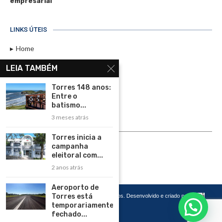
empresarial
LINKS ÚTEIS
Home
Assinar
LEIA TAMBÉM
Contato
Torres 148 anos:
Política de Privacidade
Entre o
batismo...
Rádio Maristela - Ao Vivo
3 meses atrás
ASSINE
Torres inicia a
campanha
ASSINE
eleitoral com...
2 anos atrás
Aeroporto de
Torres está
Copyright 2026 – Todos os Direitos Reservados. Desenvolvido e criado por
Cadô
Agência de Marketing
temporariamente
fechado...