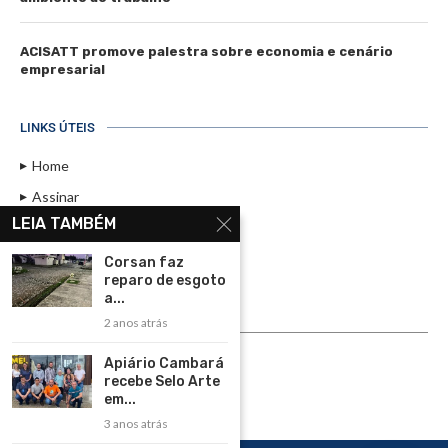
ACISATT promove palestra sobre economia e cenário
empresarial
LINKS ÚTEIS
Home
Assinar
LEIA TAMBÉM
Contato
Política de Privacidade
Corsan faz
reparo de esgoto
Rádio Maristela - Ao Vivo
a...
2 anos atrás
ASSINE
Apiário Cambará
ASSINE
recebe Selo Arte
em...
3 anos atrás