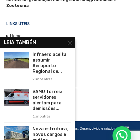
Zootecnia
LINKS ÚTEIS
Home
LEIA TAMBÉM
Assinar
Infraero aceita
Contato
assumir
Política de Privacidade
Aeroporto
Regional de...
Rádio Maristela - Ao Vivo
2 anos atrás
ASSINE
SAMU Torres:
servidores
ASSINE
alertam para
demissões...
1 ano atrás
Nova estrutura,
Copyright 2026 – Todos os Direitos Reservados. Desenvolvido e criado por
Cadô
Agência de Marketing
novos cargos e