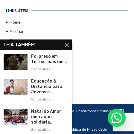
LINKS ÚTEIS
Home
Assinar
Contato
LEIA TAMBÉM
Política de Privacidade
Foi preso em
Rádio Maristela - Ao Vivo
Torres mais um...
2 anos atrás
ASSINE
Educação à
ASSINE
Distância para
Jovens e...
3 anos atrás
Natal do Amor:
Copyright 2026 – Todos os Direitos Reservados. Desenvolvido e criado por
Cadô
Agência de Marketing
uma ação
solidária...
Home
Contato
Política de Privacidade
2 anos atrás