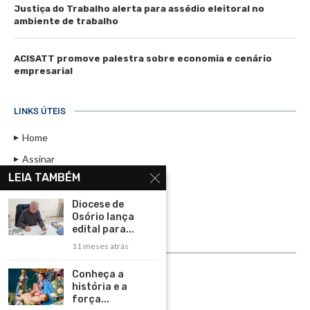
Justiça do Trabalho alerta para assédio eleitoral no
ambiente de trabalho
ACISATT promove palestra sobre economia e cenário
empresarial
LINKS ÚTEIS
Home
Assinar
LEIA TAMBÉM
Contato
Política de Privacidade
Diocese de
Osório lança
Rádio Maristela - Ao Vivo
edital para...
11 meses atrás
ASSINE
Conheça a
ASSINE
história e a
força...