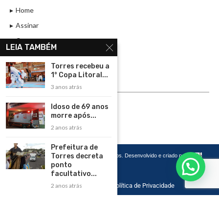
Home
Assinar
Contato
LEIA TAMBÉM
Política de Privacidade
Torres recebeu a
Rádio Maristela - Ao Vivo
1° Copa Litoral...
3 anos atrás
ASSINE
Idoso de 69 anos
ASSINE
morre após...
2 anos atrás
Prefeitura de
Torres decreta
Copyright 2026 – Todos os Direitos Reservados. Desenvolvido e criado por
Cadô
Agência de Marketing
ponto
facultativo...
2 anos atrás
Home
Contato
Política de Privacidade