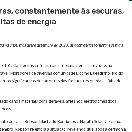
ras, constantemente às escuras,
ltas de energia
rgia há anos, mas desde dezembro de 2023, as ocorrências tornaram-se mais
 de Três Cachoeiras enfrenta um problema persistente que, ao
adável. Moradores de diversas comunidades, como Lajeadinho, Rio do
stornos significativos decorrentes das frequentes quedas e falta de
usado danos materiais consideráveis, afetando eletrodomésticos
locais.
nto do casal Robson Machado Rodrigues e Natália Selau Josefino,
embro. Robson relembra a situação, revelando que, após a cerimônia