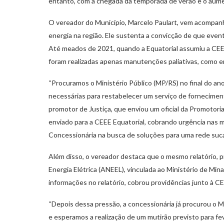
entanto, com a chegada da temporada de verão e o aume
O vereador do Município, Marcelo Paulart, vem acompan
energia na região. Ele sustenta a convicção de que event
Até meados de 2021, quando a Equatorial assumiu a CEEE,
foram realizadas apenas manutenções paliativas, como e
“Procuramos o Ministério Público (MP/RS) no final do 
necessárias para restabelecer um serviço de fornecimen
promotor de Justiça, que enviou um oficial da Promotoria 
enviado para a CEEE Equatorial, cobrando urgência nas me
Concessionária na busca de soluções para uma rede suc
Além disso, o vereador destaca que o mesmo relatório, p
Energia Elétrica (ANEEL), vinculada ao Ministério de Mi
informações no relatório, cobrou providências junto à CE
“Depois dessa pressão, a concessionária já procurou o M
e esperamos a realização de um mutirão previsto para f