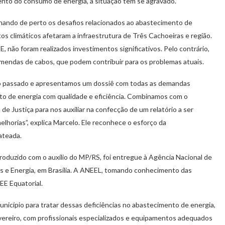
nto do consumo de energia, a situação tem se agravado.
hando de perto os desafios relacionados ao abastecimento de
os climáticos afetaram a infraestrutura de Três Cachoeiras e região.
 não foram realizados investimentos significativos. Pelo contrário,
mendas de cabos, que podem contribuir para os problemas atuais.
ano passado e apresentamos um dossiê com todas as demandas
to de energia com qualidade e eficiência. Combinamos com o
de Justiça para nos auxiliar na confecção de um relatório a ser
lhorias”, explica Marcelo. Ele reconhece o esforço da
ateada.
roduzido com o auxílio do MP/RS, foi entregue à Agência Nacional de
nas e Energia, em Brasília. A ANEEL, tomando conhecimento das
EE Equatorial.
unicípio para tratar dessas deficiências no abastecimento de energia,
evereiro, com profissionais especializados e equipamentos adequados