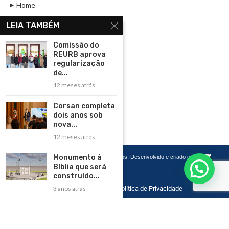
Home
Assinar
LEIA TAMBÉM
Contato
Comissão do
Política de Privacidade
REURB aprova
regularização
Rádio Maristela - Ao Vivo
de...
12 meses atrás
ASSINE
Corsan completa
ASSINE
dois anos sob
nova...
12 meses atrás
Monumento à
Copyright 2026 – Todos os Direitos Reservados. Desenvolvido e criado por
Cadô
Agência de Marketing
Bíblia que será
construído...
Home
Contato
Política de Privacidade
3 anos atrás