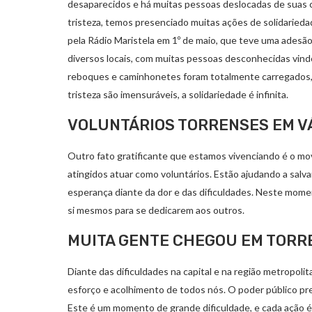
desaparecidos e há muitas pessoas deslocadas de suas c
tristeza, temos presenciado muitas ações de solidaried
pela Rádio Maristela em 1º de maio, que teve uma adesão 
diversos locais, com muitas pessoas desconhecidas vindo
reboques e caminhonetes foram totalmente carregados, pa
tristeza são imensuráveis, a solidariedade é infinita.
VOLUNTÁRIOS TORRENSES EM V
Outro fato gratificante que estamos vivenciando é o mo
atingidos atuar como voluntários. Estão ajudando a salva
esperança diante da dor e das dificuldades. Neste mom
si mesmos para se dedicarem aos outros.
MUITA GENTE CHEGOU EM TORR
Diante das dificuldades na capital e na região metropoli
esforço e acolhimento de todos nós. O poder público pre
Este é um momento de grande dificuldade, e cada ação é s