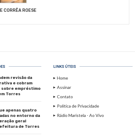
LE CORRÊA ROESE
ÕES
LINKS ÚTEIS
dem revisão da
Home
rativa e cobram
Assinar
s sobre empréstimo
 em Torres
Contato
Política de Privacidade
ue apenas quatro
Rádio Maristela - Ao Vivo
adas no entorno da
beração geral
efeitura de Torres