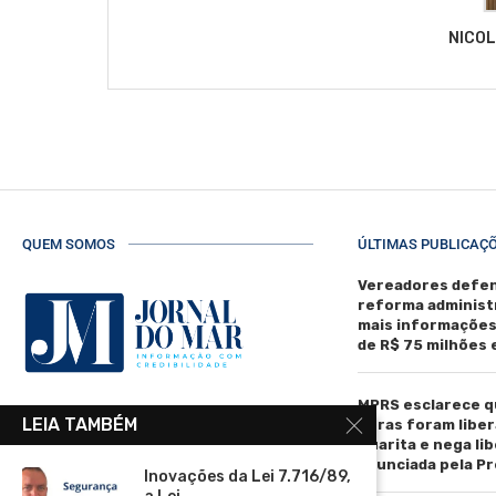
NICO
QUEM SOMOS
ÚLTIMAS PUBLICAÇ
Vereadores defen
reforma administ
mais informaçõe
de R$ 75 milhões
MPRS esclarece q
R. Manoel de Matos Pereira, 40 -
LEIA TAMBÉM
obras foram liber
Centro, Torres - RS, 95560-000
Guarita e nega li
anunciada pela Pr
Telefone: (51) 3664-4188
Inovações da Lei 7.716/89,