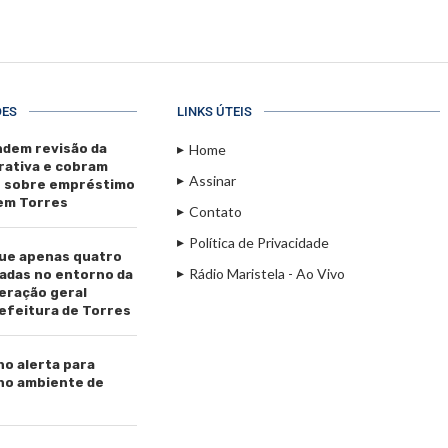
ÕES
LINKS ÚTEIS
dem revisão da
Home
rativa e cobram
Assinar
s sobre empréstimo
 em Torres
Contato
Política de Privacidade
ue apenas quatro
Rádio Maristela - Ao Vivo
adas no entorno da
beração geral
efeitura de Torres
ho alerta para
 no ambiente de