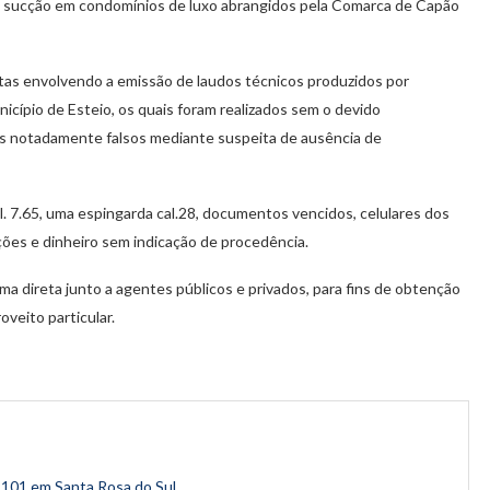
e sucção em condomínios de luxo abrangidos pela Comarca de Capão
as envolvendo a emissão de laudos técnicos produzidos por
cípio de Esteio, os quais foram realizados sem o devido
os notadamente falsos mediante suspeita de ausência de
. 7.65, uma espingarda cal.28, documentos vencidos, celulares dos
ões e dinheiro sem indicação de procedência.
a direta junto a agentes públicos e privados, para fins de obtenção
veito particular.
-101 em Santa Rosa do Sul