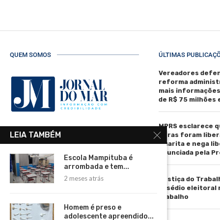
QUEM SOMOS
ÚLTIMAS PUBLICAÇ
Vereadores defen
reforma administ
mais informaçõe
de R$ 75 milhões
MPRS esclarece q
R. Manoel de Matos Pereira, 40 -
LEIA TAMBÉM
obras foram liber
Centro, Torres - RS, 95560-000
Guarita e nega li
anunciada pela Pr
Telefone: (51) 3664-4188
Escola Mampituba é
arrombada e tem...
Email:
2 meses atrás
Justiça do Trabal
comercial@jornaldomar.combr
assédio eleitoral
Email:
trabalho
imprensa@jornaldomar.combr
Homem é preso e
adolescente apreendido...