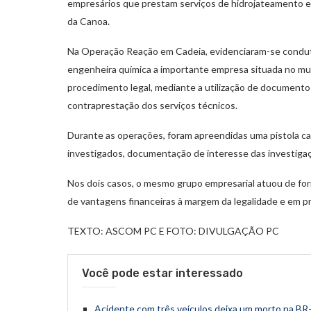
empresários que prestam serviços de hidrojateamento 
da Canoa.
Na Operação Reação em Cadeia, evidenciaram-se condut
engenheira química a importante empresa situada no muni
procedimento legal, mediante a utilização de document
contraprestação dos serviços técnicos.
Durante as operações, foram apreendidas uma pistola cal
investigados, documentação de interesse das investigaç
Nos dois casos, o mesmo grupo empresarial atuou de form
de vantagens financeiras à margem da legalidade e em pro
TEXTO: ASCOM PC E FOTO: DIVULGAÇÃO PC
Você pode estar interessado
Acidente com três veículos deixa um morto na BR