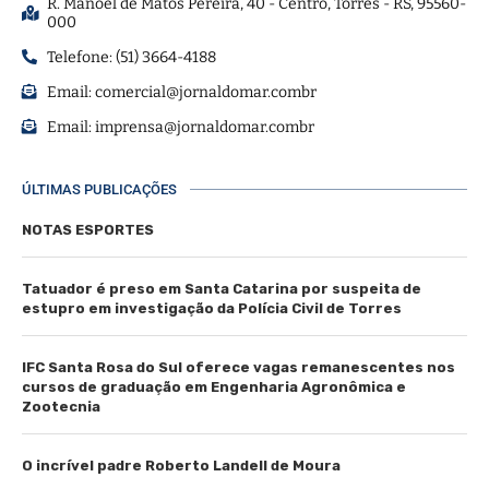
R. Manoel de Matos Pereira, 40 - Centro, Torres - RS, 95560-
000
Telefone: (51) 3664-4188
Email:
comercial@jornaldomar.combr
Email:
imprensa@jornaldomar.combr
ÚLTIMAS PUBLICAÇÕES
NOTAS ESPORTES
Tatuador é preso em Santa Catarina por suspeita de
estupro em investigação da Polícia Civil de Torres
IFC Santa Rosa do Sul oferece vagas remanescentes nos
cursos de graduação em Engenharia Agronômica e
Zootecnia
O incrível padre Roberto Landell de Moura