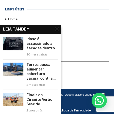
LINKS ÚTEIS
Home
Assinar
LEIA TAMBÉM
Contato
Idoso é
Política de Privacidade
assassinado a
facadas dentro...
Rádio Maristela - Ao Vivo
10 meses atrás
ASSINE
Torres busca
aumentar
ASSINE
cobertura
vacinal contra...
2 meses atrás
Finais do
Copyright 2026 – Todos os Direitos Reservados. Desenvolvido e criado por
Cadô
Agência de Marketing
Circuito Verão
Sesc de...
Home
Contato
Política de Privacidade
2 anos atrás