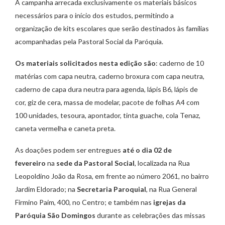
A campanha arrecada exclusivamente os materiais básicos
necessários para o início dos estudos, permitindo a
organização de kits escolares que serão destinados às famílias
acompanhadas pela Pastoral Social da Paróquia.
Os materiais solicitados nesta edição são
: caderno de 10
matérias com capa neutra, caderno broxura com capa neutra,
caderno de capa dura neutra para agenda, lápis B6, lápis de
cor, giz de cera, massa de modelar, pacote de folhas A4 com
100 unidades, tesoura, apontador, tinta guache, cola Tenaz,
caneta vermelha e caneta preta.
As doações podem ser entregues
até o dia 02 de
fevereiro
na
sede da Pastoral Social
, localizada na Rua
Leopoldino João da Rosa, em frente ao número 2061, no bairro
Jardim Eldorado; na
Secretaria Paroquial
, na Rua General
Firmino Paim, 400, no Centro; e também nas
igrejas da
Paróquia São Domingos
durante as celebrações das missas