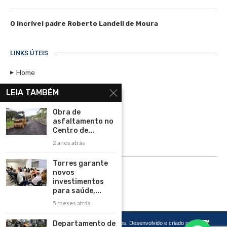
O incrível padre Roberto Landell de Moura
LINKS ÚTEIS
Home
Assinar
LEIA TAMBÉM
Contato
Obra de
Política de Privacidade
asfaltamento no
Centro de...
Rádio Maristela - Ao Vivo
2 anos atrás
ASSINE
Torres garante
novos
ASSINE
investimentos
para saúde,...
5 meses atrás
Departamento de
Copyright 2026 – Todos os Direitos Reservados. Desenvolvido e criado por
Cadô