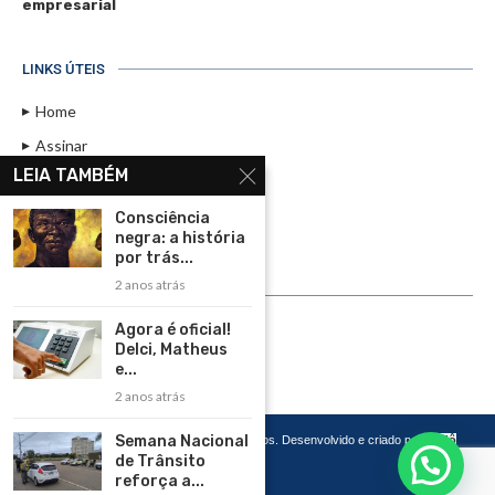
empresarial
LINKS ÚTEIS
Home
Assinar
LEIA TAMBÉM
Contato
Política de Privacidade
Consciência
negra: a história
Rádio Maristela - Ao Vivo
por trás...
2 anos atrás
ASSINE
Agora é oficial!
ASSINE
Delci, Matheus
e...
2 anos atrás
Semana Nacional
Copyright 2026 – Todos os Direitos Reservados. Desenvolvido e criado por
Cadô
Agência de Marketing
de Trânsito
reforça a...