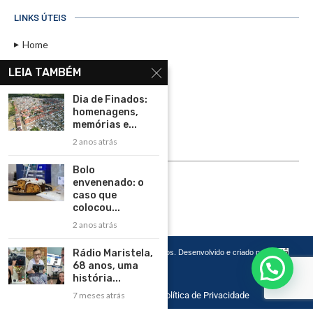
LINKS ÚTEIS
Home
Assinar
LEIA TAMBÉM
Contato
Dia de Finados:
Política de Privacidade
homenagens,
memórias e...
Rádio Maristela - Ao Vivo
2 anos atrás
ASSINE
Bolo
envenenado: o
ASSINE
caso que
colocou...
2 anos atrás
Rádio Maristela,
Copyright 2026 – Todos os Direitos Reservados. Desenvolvido e criado por
Cadô
Agência de Marketing
68 anos, uma
história...
Home
Contato
Política de Privacidade
7 meses atrás