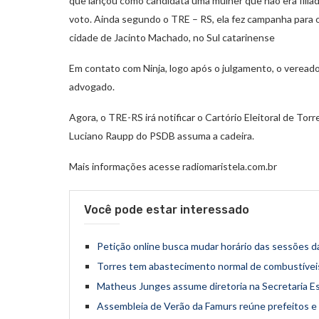
que lançou como candidata uma mulher que não era filiada
voto. Ainda segundo o TRE – RS, ela fez campanha para out
cidade de Jacinto Machado, no Sul catarinense
Em contato com Ninja, logo após o julgamento, o vereado
advogado.
Agora, o TRE-RS irá notificar o Cartório Eleitoral de To
Luciano Raupp do PSDB assuma a cadeira.
Mais informações acesse radiomaristela.com.br
Você pode estar interessado
Petição online busca mudar horário das sessões d
Torres tem abastecimento normal de combustíveis,
Matheus Junges assume diretoria na Secretaria E
Assembleia de Verão da Famurs reúne prefeitos e 