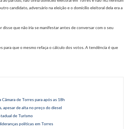
 ao partido, não tinha domicilio eleitoral em Torres e não fez nenhum
ro candidato, adversário na eleição e o domicilio eleitoral dela era a
r disse que não iria se manifestar antes de conversar com o seu
rres para que o mesmo refaça o cálculo dos votos. A tendência é que
a Câmara de Torres para após as 18h
 apesar de alta no preço do diesel
stadual de Turismo
lideranças políticas em Torres