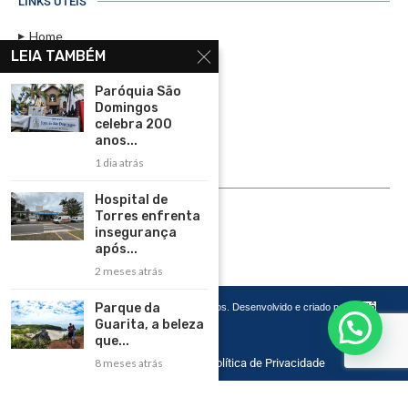
LINKS ÚTEIS
Home
LEIA TAMBÉM
Assinar
Paróquia São
Contato
Domingos
Política de Privacidade
celebra 200
anos...
Rádio Maristela - Ao Vivo
1 dia atrás
ASSINE
Hospital de
Torres enfrenta
ASSINE
insegurança
após...
2 meses atrás
Parque da
Copyright 2026 – Todos os Direitos Reservados. Desenvolvido e criado por
Cadô
Agência de Marketing
Guarita, a beleza
que...
Home
Contato
Política de Privacidade
8 meses atrás