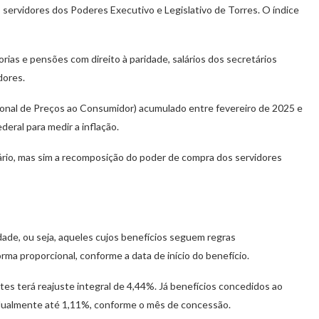
servidores dos Poderes Executivo e Legislativo de Torres. O índice
as e pensões com direito à paridade, salários dos secretários
dores.
ional de Preços ao Consumidor) acumulado entre fevereiro de 2025 e
ederal para medir a inflação.
lário, mas sim a recomposição do poder de compra dos servidores
de, ou seja, aqueles cujos benefícios seguem regras
orma proporcional, conforme a data de início do benefício.
es terá reajuste integral de 4,44%. Já benefícios concedidos ao
dualmente até 1,11%, conforme o mês de concessão.