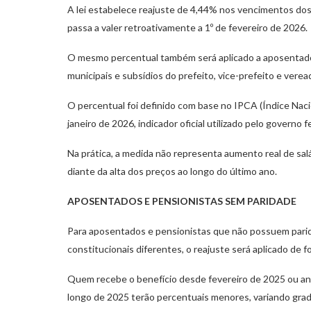
A lei estabelece reajuste de 4,44% nos vencimentos dos 
passa a valer retroativamente a 1º de fevereiro de 2026.
O mesmo percentual também será aplicado a aposentadori
municipais e subsídios do prefeito, vice-prefeito e verea
O percentual foi definido com base no IPCA (Índice Nac
janeiro de 2026, indicador oficial utilizado pelo governo f
Na prática, a medida não representa aumento real de sa
diante da alta dos preços ao longo do último ano.
APOSENTADOS E PENSIONISTAS SEM PARIDADE
Para aposentados e pensionistas que não possuem parida
constitucionais diferentes, o reajuste será aplicado de f
Quem recebe o benefício desde fevereiro de 2025 ou ant
longo de 2025 terão percentuais menores, variando gra