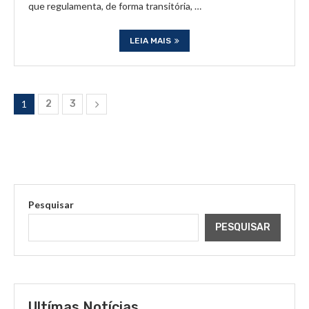
que regulamenta, de forma transitória, …
LEIA MAIS
1
2
3
Pesquisar
PESQUISAR
Ultímas Notícias