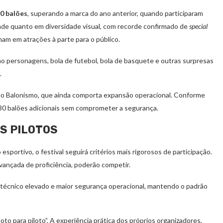
20 balões
, superando a marca do ano anterior, quando participaram
de quanto em diversidade visual, com recorde confirmado de
special
mam em atrações à parte para o público.
mo personagens, bola de futebol, bola de basquete e outras surpresas
.
 do Balonismo, que ainda comporta expansão operacional. Conforme
 30 balões adicionais sem comprometer a segurança.
S PILOTOS
portivo, o festival seguirá critérios mais rigorosos de participação.
vançada de proficiência, poderão competir.
l técnico elevado e maior segurança operacional, mantendo o padrão
loto para piloto”. A experiência prática dos próprios organizadores,