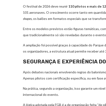
O festival de 2026 deve reunir
110 pilotos e mais de 1
101 aeronaves. O crescimento ocorre tanto em quantida
shapes
, os balões em formatos especiais que se transfor
Entre os modelos previstos estão figuras temáticas, co
que tradicionalmente só são reveladas durante o evento
A ampliação foi possível graças à capacidade do Parque
os organizadores, a estrutura atual permite receber até
SEGURANÇA E EXPERIÊNCIA DO
Após debates nacionais envolvendo regras do balonismo es
Apenas pilotos com certificação específica, ou em fase a
Na prática, segundo a organização, isso garante um níve
internacional do evento.
A lógica adotada pela FGB é a de organização feita “de pi