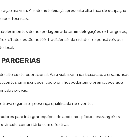
ração máxima. A rede hoteleira já apresenta alta taxa de ocupação
quipes técnicas.
 Estabelecimentos de hospedagem adotaram delegações estrangeiras,
iros citados estão hotéis tradicionais da cidade, responsáveis por
e local.
 PARCERIAS
alto custo operacional. Para viabilizar a participação, a organização
 descontos em inscrições, apoio em hospedagem e premiações que
minadas provas.
itiva e garante presença qualificada no evento.
dores para integrar equipes de apoio aos pilotos estrangeiros,
o vínculo comunitário com o festival.