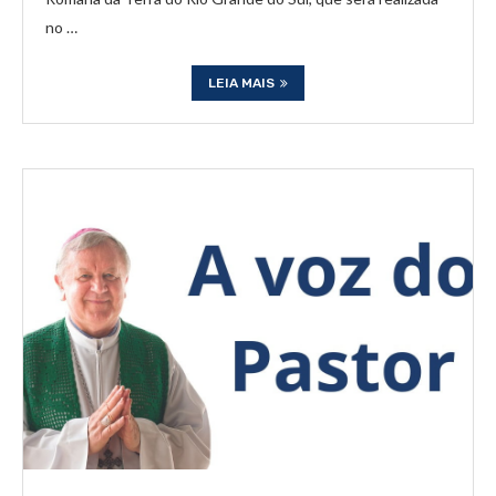
no …
LEIA MAIS