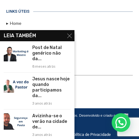
LINKS ÚTEIS
Home
Assinar
LEIA TAMBÉM
Contato
Post de Natal
Política de Privacidade
genérico não
da...
Rádio Maristela - Ao Vivo
8 meses atrás
ASSINE
Jesus nasce hoje
quando
ASSINE
participamos
da...
3 anos atrás
Avizinha-se o
Copyright 2026 – Todos os Direitos Reservados. Desenvolvido e criado por
Cadô
Agência de Marketing
verão na cidade
de...
3 anos atrás
Home
Contato
Política de Privacidade