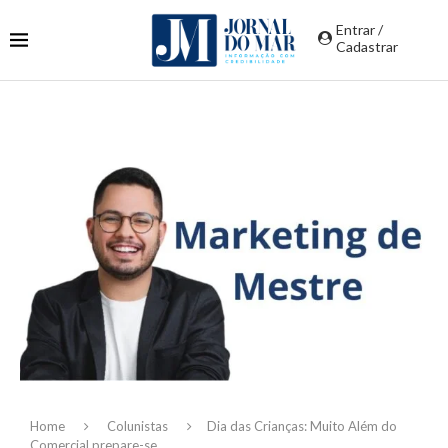
Entrar /
Cadastrar
Home
Colunistas
Dia das Crianças: Muito Além do
Comercial prepare-se